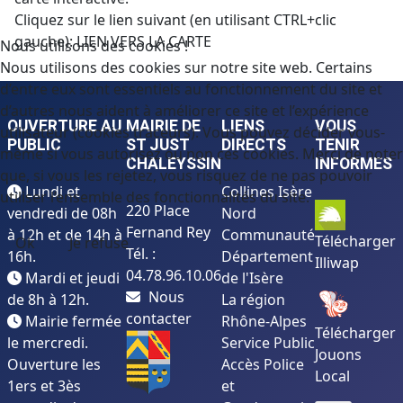
Cliquez sur le lien suivant (en utilisant CTRL+clic
gauche):
LIEN VERS LA CARTE
Nous utilisons des cookies !
Nous utilisons des cookies sur notre site web. Certains
d’entre eux sont essentiels au fonctionnement du site et
d’autres nous aident à améliorer ce site et l’expérience
OUVERTURE AU
MAIRIE DE
LIENS
VOUS
utilisateur (cookies traceurs). Vous pouvez décider vous-
PUBLIC
ST JUST
DIRECTS
TENIR
même si vous autorisez ou non ces cookies. Merci de noter
CHALEYSSIN
INFORMES
que, si vous les rejetez, vous risquez de ne pas pouvoir
Lundi et
Collines Isère
utiliser l’ensemble des fonctionnalités du site.
220 Place
vendredi de 08h
Nord
Fernand Rey
à 12h et de 14h à
Communauté
Télécharger
Ok
Je refuse
Tél. :
16h.
Département
Illiwap
04.78.96.10.06
Mardi et jeudi
de l'Isère
Nous
de 8h à 12h.
La région
contacter
Mairie fermée
Rhône-Alpes
Télécharger
le mercredi.
Service Public
Jouons
Ouverture les
Accès Police
Local
1ers et 3ès
et