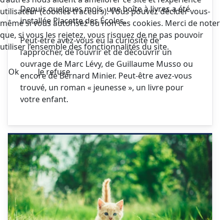
Depuis quelques mois, une boîte à livres a été
utilisateur (cookies traceurs). Vous pouvez décider vous-
installée Placette des Écoles.
même si vous autorisez ou non ces cookies. Merci de noter
que, si vous les rejetez, vous risquez de ne pas pouvoir
Peut-être avez-vous eu la curiosité de
utiliser l’ensemble des fonctionnalités du site.
l’approcher, de l’ouvrir et de découvrir un
ouvrage de Marc Lévy, de Guillaume Musso ou
Ok
Je refuse
encore de Bernard Minier. Peut-être avez-vous
trouvé, un roman « jeunesse », un livre pour
votre enfant.