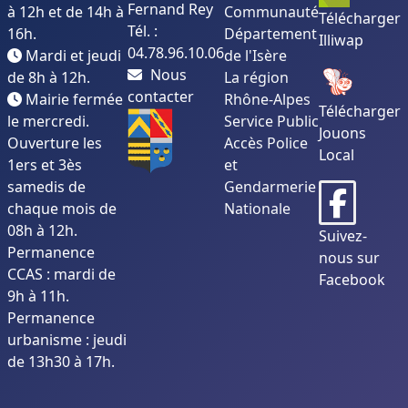
Fernand Rey
à 12h et de 14h à
Communauté
Télécharger
Tél. :
16h.
Département
Illiwap
04.78.96.10.06
Mardi et jeudi
de l'Isère
Nous
de 8h à 12h.
La région
contacter
Mairie fermée
Rhône-Alpes
Télécharger
le mercredi.
Service Public
Jouons
Ouverture les
Accès Police
Local
1ers et 3ès
et
samedis de
Gendarmerie
chaque mois de
Nationale
08h à 12h.
Suivez-
Permanence
nous sur
CCAS : mardi de
Facebook
9h à 11h.
Permanence
urbanisme : jeudi
de 13h30 à 17h.