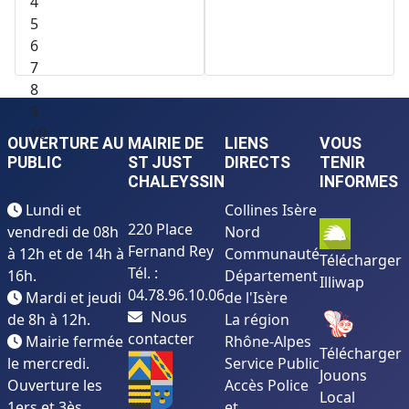
4
5
6
7
8
9
10
OUVERTURE AU
MAIRIE DE
LIENS
VOUS
PUBLIC
ST JUST
DIRECTS
TENIR
CHALEYSSIN
INFORMES
Lundi et
Collines Isère
220 Place
vendredi de 08h
Nord
Fernand Rey
à 12h et de 14h à
Communauté
Télécharger
Tél. :
16h.
Département
Illiwap
04.78.96.10.06
Mardi et jeudi
de l'Isère
Nous
de 8h à 12h.
La région
contacter
Mairie fermée
Rhône-Alpes
Télécharger
le mercredi.
Service Public
Jouons
Ouverture les
Accès Police
Local
1ers et 3ès
et