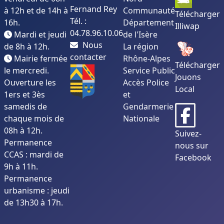
Fernand Rey
à 12h et de 14h à
Communauté
Télécharger
Tél. :
16h.
Département
Illiwap
04.78.96.10.06
Mardi et jeudi
de l'Isère
Nous
de 8h à 12h.
La région
contacter
Mairie fermée
Rhône-Alpes
Télécharger
le mercredi.
Service Public
Jouons
Ouverture les
Accès Police
Local
1ers et 3ès
et
samedis de
Gendarmerie
chaque mois de
Nationale
08h à 12h.
Suivez-
Permanence
nous sur
CCAS : mardi de
Facebook
9h à 11h.
Permanence
urbanisme : jeudi
de 13h30 à 17h.