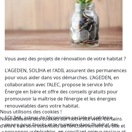
Vous avez des projets de rénovation de votre habitat ?
L'AGEDEN, SOLIHA et l'ADIL assurent des permanences
pour vous aider dans vos démarches. L’AGEDEN, en
collaboration avec l’ALEC, propose le service Info
Énergie en Isère et offre des conseils gratuits pour
promouvoir la maîtrise de l’énergie et les énergies
renouvelables dans votre habitat.
Nous utilisons des cookies !
SOLIHA, acteur de l’économie sociale et solidaire,
Nous utilisons des cookies sur notre site web. Certains
œuvre pour l’accès et le maintien dans l’habitat des
d’entre eux sont essentiels au fonctionnement du site et
personnes vulnérables, en conciliant enjeux sociaux et