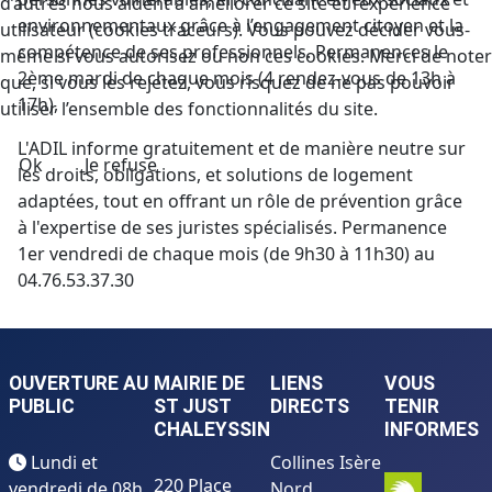
d’autres nous aident à améliorer ce site et l’expérience
environnementaux grâce à l’engagement citoyen et la
utilisateur (cookies traceurs). Vous pouvez décider vous-
compétence de ses professionnels. Permanences le
même si vous autorisez ou non ces cookies. Merci de noter
2ème mardi de chaque mois (4 rendez-vous de 13h à
que, si vous les rejetez, vous risquez de ne pas pouvoir
17h),
utiliser l’ensemble des fonctionnalités du site.
L'ADIL informe gratuitement et de manière neutre sur
Ok
Je refuse
les droits, obligations, et solutions de logement
adaptées, tout en offrant un rôle de prévention grâce
à l'expertise de ses juristes spécialisés. Permanence
1er vendredi de chaque mois (de 9h30 à 11h30) au
04.76.53.37.30
OUVERTURE AU
MAIRIE DE
LIENS
VOUS
PUBLIC
ST JUST
DIRECTS
TENIR
CHALEYSSIN
INFORMES
Lundi et
Collines Isère
220 Place
vendredi de 08h
Nord