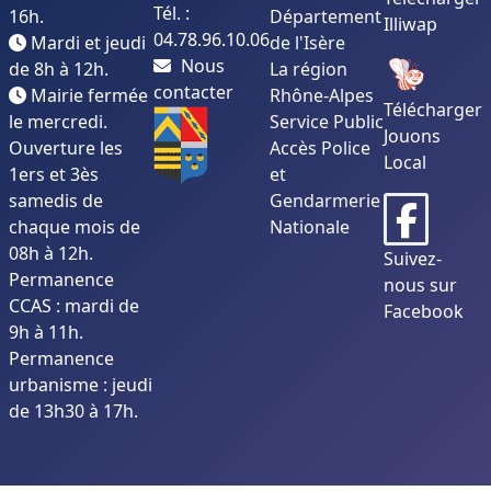
Tél. :
16h.
Département
Illiwap
04.78.96.10.06
Mardi et jeudi
de l'Isère
Nous
de 8h à 12h.
La région
contacter
Mairie fermée
Rhône-Alpes
Télécharger
le mercredi.
Service Public
Jouons
Ouverture les
Accès Police
Local
1ers et 3ès
et
samedis de
Gendarmerie
chaque mois de
Nationale
08h à 12h.
Suivez-
Permanence
nous sur
CCAS : mardi de
Facebook
9h à 11h.
Permanence
urbanisme : jeudi
de 13h30 à 17h.