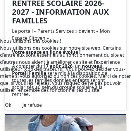
RENTRÉE SCOLAIRE 2026-
2027 - INFORMATION AUX
FAMILLES
Le portail « Parents Services » devient « Mon
Espace Citoyen »
Nous utilisons des cookies !
Nous utilisons des cookies sur notre site web. Certains
Votre espace en ligne évolue !
d’entre eux sont essentiels au fonctionnement du site et
d’autres nous aident à améliorer ce site et l’expérience
À compter du
17 août 2026
, un
nouveau
utilisateur (cookies traceurs). Vous pouvez décider vous-
Portail Famille
sera mis à la disposition de
même si vous autorisez ou non ces cookies. Merci de noter
toutes les familles dont les enfants seront
que, si vous les rejetez, vous risquez de ne pas pouvoir
scolarisés au sein du groupe scolaire à la
utiliser l’ensemble des fonctionnalités du site.
rentrée.
Ok
Je refuse