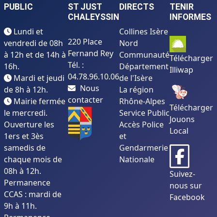
PUBLIC
ST JUST
DIRECTS
TENIR
CHALEYSSIN
INFORMES
Lundi et
Collines Isère
220 Place
vendredi de 08h
Nord
Fernand Rey
à 12h et de 14h à
Communauté
Télécharger
Tél. :
16h.
Département
Illiwap
04.78.96.10.06
Mardi et jeudi
de l'Isère
Nous
de 8h à 12h.
La région
contacter
Mairie fermée
Rhône-Alpes
Télécharger
le mercredi.
Service Public
Jouons
Ouverture les
Accès Police
Local
1ers et 3ès
et
samedis de
Gendarmerie
chaque mois de
Nationale
08h à 12h.
Suivez-
Permanence
nous sur
CCAS : mardi de
Facebook
9h à 11h.