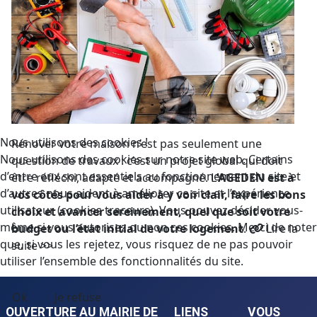
Nous utilisons des cookies !
Rénover votre maison n’est pas seulement une
Nous utilisons des cookies sur notre site web. Certains
question de travaux : c’est un projet global qui doit
d’entre eux sont essentiels au fonctionnement du site et
être réfléchi, adapté et accompagné. L
’AGEDEN est à
d’autres nous aident à améliorer ce site et l’expérience
vos côtés pour vous aider à y voir clair, faire les bons
utilisateur (cookies traceurs). Vous pouvez décider vous-
choix et avancer sereinement, quel que soit votre
même si vous autorisez ou non ces cookies. Merci de noter
budget ou l’état initial de votre logement
.
Lire la
que, si vous les rejetez, vous risquez de ne pas pouvoir
suite
>>
utiliser l’ensemble des fonctionnalités du site.
Ok
Je refuse
OUVERTURE AU
MAIRIE DE
LIENS
VOUS