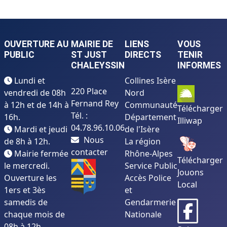
OUVERTURE AU
MAIRIE DE
LIENS
VOUS
PUBLIC
ST JUST
DIRECTS
TENIR
CHALEYSSIN
INFORMES
Lundi et
Collines Isère
220 Place
vendredi de 08h
Nord
Fernand Rey
à 12h et de 14h à
Communauté
Télécharger
Tél. :
16h.
Département
Illiwap
04.78.96.10.06
Mardi et jeudi
de l'Isère
Nous
de 8h à 12h.
La région
contacter
Mairie fermée
Rhône-Alpes
Télécharger
le mercredi.
Service Public
Jouons
Ouverture les
Accès Police
Local
1ers et 3ès
et
samedis de
Gendarmerie
chaque mois de
Nationale
08h à 12h.