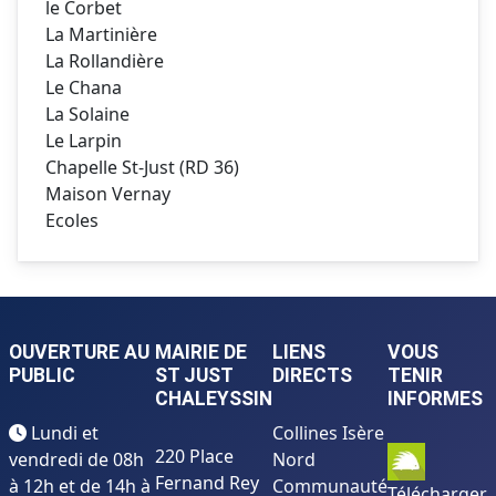
le Corbet
La Martinière
La Rollandière
Le Chana
La Solaine
Le Larpin
Chapelle St-Just (RD 36)
Maison Vernay
Ecoles
OUVERTURE AU
MAIRIE DE
LIENS
VOUS
PUBLIC
ST JUST
DIRECTS
TENIR
CHALEYSSIN
INFORMES
Lundi et
Collines Isère
220 Place
vendredi de 08h
Nord
Fernand Rey
à 12h et de 14h à
Communauté
Télécharger