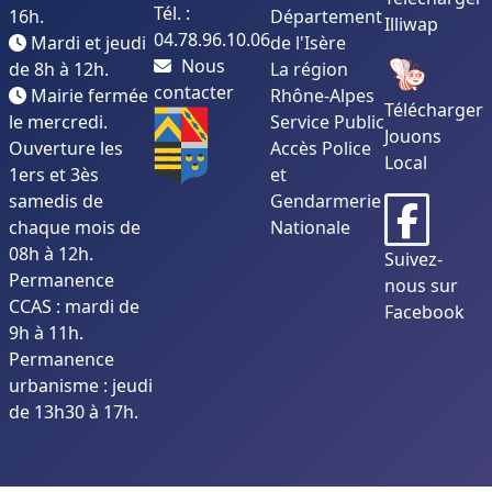
Tél. :
16h.
Département
Illiwap
04.78.96.10.06
Mardi et jeudi
de l'Isère
Nous
de 8h à 12h.
La région
contacter
Mairie fermée
Rhône-Alpes
Télécharger
le mercredi.
Service Public
Jouons
Ouverture les
Accès Police
Local
1ers et 3ès
et
samedis de
Gendarmerie
chaque mois de
Nationale
08h à 12h.
Suivez-
Permanence
nous sur
CCAS : mardi de
Facebook
9h à 11h.
Permanence
urbanisme : jeudi
de 13h30 à 17h.