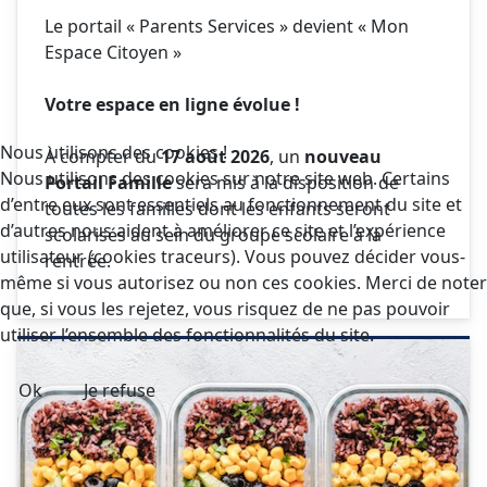
Le portail « Parents Services » devient « Mon
Espace Citoyen »
Votre espace en ligne évolue !
Nous utilisons des cookies !
À compter du
17 août 2026
, un
nouveau
Nous utilisons des cookies sur notre site web. Certains
Portail Famille
sera mis à la disposition de
d’entre eux sont essentiels au fonctionnement du site et
toutes les familles dont les enfants seront
d’autres nous aident à améliorer ce site et l’expérience
scolarisés au sein du groupe scolaire à la
utilisateur (cookies traceurs). Vous pouvez décider vous-
rentrée.
même si vous autorisez ou non ces cookies. Merci de noter
que, si vous les rejetez, vous risquez de ne pas pouvoir
utiliser l’ensemble des fonctionnalités du site.
Ok
Je refuse